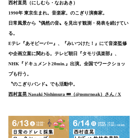
西村直晃（にしむら・なおあき）
1990年 東京生まれ。音楽家。のこぎり演奏家。
日常風景から〝偶然の音〟を見出す観測・発表を続けてい
る。
Eテレ『あそビーバー』、『みいつけた！』にて音楽監修
や企画立案に関わる。テレビ朝日『タモリ倶楽部』、
NHK『ドキュメント20min.』出演。全国でワークショッ
プも行う。
〝のこぎりバンド〟でも活動中。
西村直晃 Naoaki Nishimura 💤（@nsmrnoak）さん / X