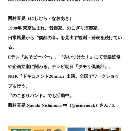
西村直晃（にしむら・なおあき）
1990年 東京生まれ。音楽家。のこぎり演奏家。
日常風景から〝偶然の音〟を見出す観測・発表を続けてい
る。
Eテレ『あそビーバー』、『みいつけた！』にて音楽監修
や企画立案に関わる。テレビ朝日『タモリ倶楽部』、
NHK『ドキュメント20min.』出演。全国でワークショッ
プも行う。
〝のこぎりバンド〟でも活動中。
西村直晃 Naoaki Nishimura 💤（@nsmrnoak）さん / X