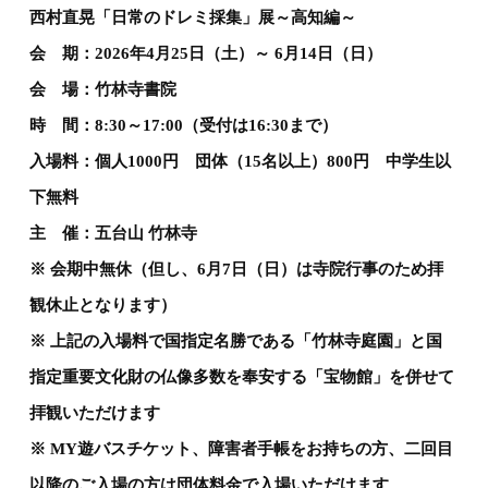
西村直晃「日常のドレミ採集」展～高知編～
会 期：2026年4月25日（土）～ 6月14日（日）
会 場：竹林寺書院
時 間：8:30～17:00（受付は16:30まで）
入場料：個人1000円 団体（15名以上）800円 中学生以
下無料
主 催：五台山 竹林寺
※ 会期中無休（但し、6月7日（日）は寺院行事のため拝
観休止となります）
※ 上記の入場料で国指定名勝である「竹林寺庭園」と国
指定重要文化財の仏像多数を奉安する「宝物館」を併せて
拝観いただけます
※ MY遊バスチケット、障害者手帳をお持ちの方、二回目
以降のご入場の方は団体料金で入場いただけます